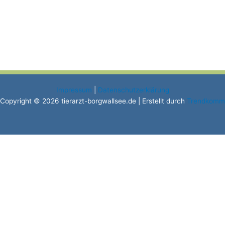
Impressum
|
Datenschutzerklärung
Copyright © 2026 tierarzt-borgwallsee.de | Erstellt durch
Trendkomm
Urlaub
Liebe Tierhalter,
Die Praxis ist zwischen dem 01.08. bis 16.08. im Betriebsurlaub. In
akut einsetzenden, sehr dringenden und lebensbedrohlichen
Notfällen, wenden Sie sich an den Notdienst unter: 01805 84 37 36
Wir wünschen auch Ihnen und Ihren treuen Weggefährten eine